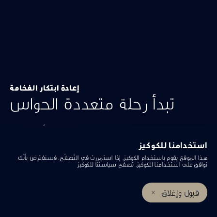
إعادة ابتكار الفخامة
تبدأ رحلة متعددة الحواس
تضمن تصاميمنا التي لا تقبل المساومة، والمقترنة بأرقى المواد
والحِرَفية اليابانية، أن تكون كل رحلة تجربة حسّية ممتعة.
استخدامنا للكوكيز
هذا الموقع يقوم باستخدام الكوكيز. إذا استمررت في التّصفّح، فسنفترض بأنّك
توافق على استخدامنا للكوكيز. تصفّح
سياستنا للكوكيز
قبول وإغلاق
احجز تجربة قيادة
إحجز خدمة صيانة
مراكز إنفينيتي