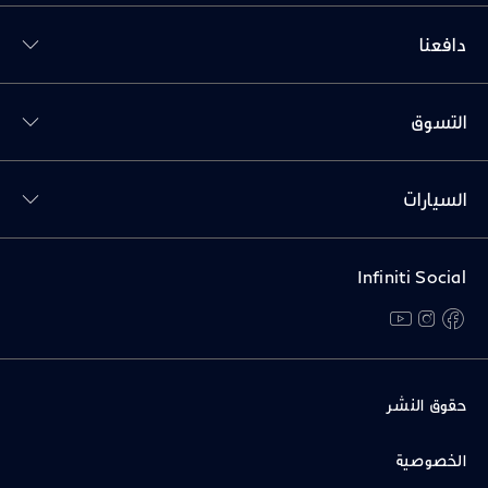
Toggl دافعنا menu
دافعنا
Toggl التسوق menu
التسوق
Toggl السيارات menu
السيارات
Infiniti Social
youtube
instagram
facebook
حقوق النشر
الخصوصية