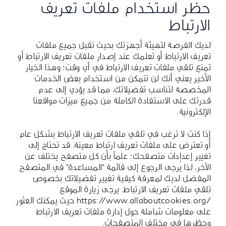
حظر استخدام ملفات تعريف
الارتباط
لديك الفرصة لتهيئة أجهزتك بحيث تقبل جميع ملفات
تعريف الارتباط أو تعلمك عند إصدار ملفات تعريف الارتباط أو
تمنع تلقي ملفات تعريف الارتباط في أي وقت؛ وهذا الخيار
الأخير يعني أنك لن تتمكن من استخدام بعض الخدمات
المخصصة لتناسب تفضيلاتك، مما قد يؤدي إلى عدم
قدرتك على الاستفادة الكاملة من جميع ميزات مواقعنا
الإلكترونية.
إذا كنت لا ترغب في تلقي ملفات تعريف الارتباط بشكل عام
أو تعترض على ملفات تعريف ارتباط معينة، قد تحتاج إلى
تغيير إعدادات متصفحك؛ علماً بأن كل متصفح يختلف عن
الآخر، لذا يُرجى الرجوع إلى قائمة "المساعدة" في المتصفح
المفضل لديك لمعرفة كيفية تغيير تفضيلاتك بخصوص
تلقي ملفات تعريف الارتباط. يرجى زيارة الموقع
/https://www.allaboutcookies.org
حيث يمكنك العثور
على معلومات شاملة حول إدارة ملفات تعريف الارتباط
وحظرها في مختلف المتصفحات.