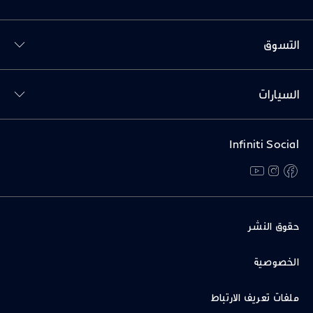
Toggl التسوق menu
التسوق
Toggl السيارات menu
السيارات
Infiniti Social
youtube
instagram
facebook
حقوق النشر
الخصوصية
ملفات تعريف الارتباط