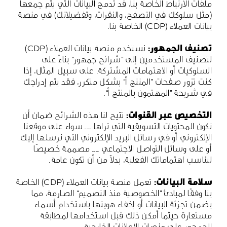
ملفات الارتباط الخاصة بنا، قد تدمج البيانات التي يتم جمعها
(مثل سلوكك في التصفح، والنقرات، وتفضيلاتك) في منصة
بيانات العملاء (CDP) الخاصة بنا.
تصنيف الجمهور:
نستخدم منصة بيانات العملاء (CDP)
لتصنيف المستخدمين إلى ”شرائح جمهور“ بناءً على
السلوكيات أو الاهتمامات المشتركة. على سبيل المثال، إذا
كنت تزور صفحات ”المنتج أ“ بشكل متكرر، فقد يتم إدراجك
في شريحة ”المهتمون بالمنتج أ“.
التخصيص عبر القنوات:
تتيح لنا هذه الشرائح ضمان أن
تكون المحتويات التسويقية التي تراها ــــ سواء على موقعنا
الإلكتروني أو في رسائل البريد الإلكتروني التي نرسلها إليك
أو على وسائل التواصل الاجتماعي ــــ مصممة خصيصًا
لتناسب اهتماماتك الفعلية، بدلاً من أن تكون عامة.
سلامة البيانات:
تعمل منصة بيانات العملاء (CDP) الخاصة
بنا وفقًا لمبادئ ”الخصوصية منذ التصميم“ الصارمة، مما
يضمن تجزئة البيانات أو إخفاء هويتها باستخدام أسماء
مستعارة حيثما أمكن ذلك قبل استخدامها لمطابقة
الجمهور على منصات الإعلانات الخارجية.