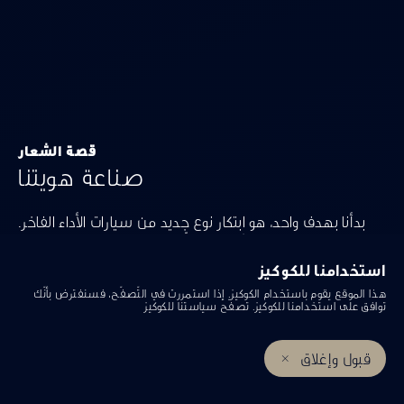
قصة الشعار
صناعة هويتنا
بدأنا بهدف واحد، هو ابتكار نوع جديد من سيارات الأداء الفاخر.
وكنا بحاجة إلى شعار يجسّد الطريق الذي ينتظرنا وروحنا
الريادية.
استخدامنا للكوكيز
هذا الموقع يقوم باستخدام الكوكيز. إذا استمررت في التّصفّح، فسنفترض بأنّك
توافق على استخدامنا للكوكيز. تصفّح
سياستنا للكوكيز
قبول وإغلاق
احجز تجربة قيادة
إحجز خدمة صيانة
مراكز إنفينيتي