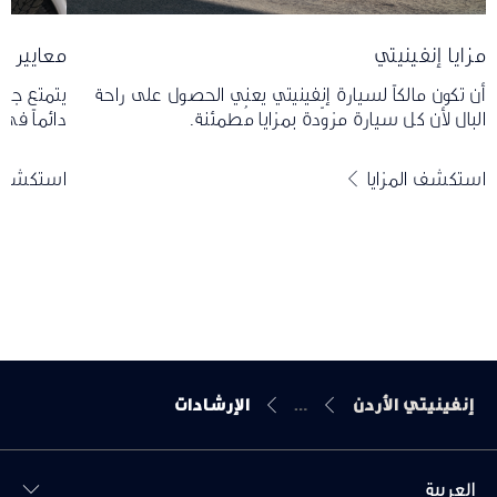
مزايا إنفينيتي
معايير ا
أن تكون مالكاً لسيارة إنفينيتي يعني الحصول على راحة
يتمتع جميع
البال لأن كل سيارة مزوّدة بمزايا مُطمئنة.
دائماً في 
استكشف المزايا
استكشف 
إنفينيتي الأردن
الإرشادات
العربية