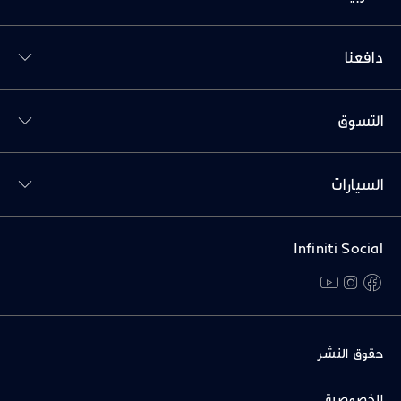
Toggl دافعنا menu
دافعنا
Toggl التسوق menu
التسوق
Toggl السيارات menu
السيارات
Infiniti Social
youtube
instagram
facebook
حقوق النشر
الخصوصية