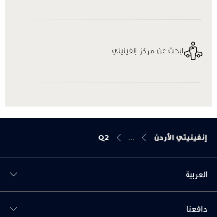
إبحث عن مركز إنفينيتي
إنفينيتي الأردن
Q2
العربية
Toggl دافعنا menu
دافعنا