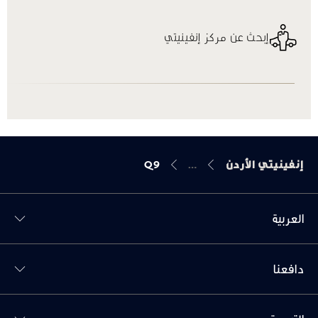
إبحث عن مركز إنفينيتي
إنفينيتي الأردن
Q9
العربية
Toggl دافعنا menu
دافعنا
Toggl التسوق menu