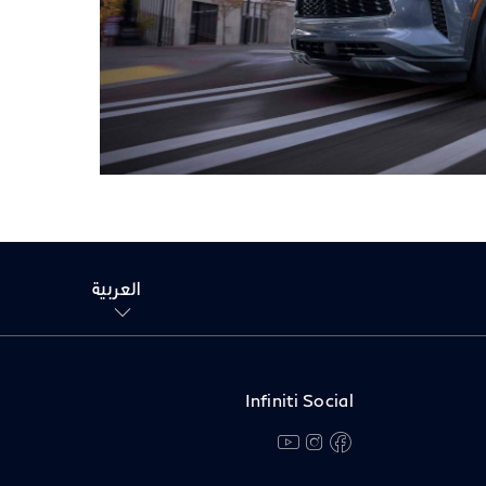
العربية
Infiniti Social
youtube
instagram
facebook