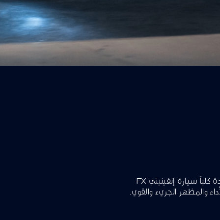
يكرّم الهيكل الدراماتيكي لسيارة إنفينيتي QX55 الجديدة كلياً سيارة إنفينيتي FX
اء والمظهر الجريء والقوي.