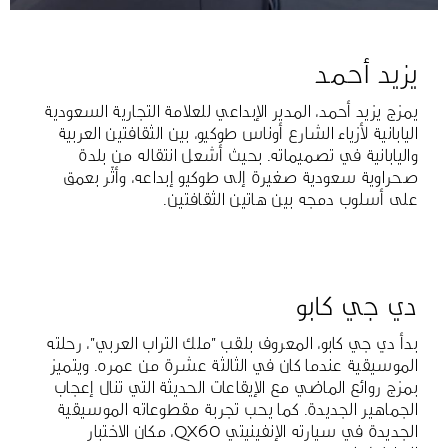
يزيد أحمد
يمزج يزيد أحمد، المدير الإبداعي للعلامة التجارية السعودية
اليابانية لأزياء الشارع أوناس طوكيو، بين الثقافتين العربية
واليابانية في تصميماته. بحيث أشعل انتقاله من بلدة
صحراوية سعودية صغيرة إلى طوكيو إبداعه، وأثّر بعمق
على أسلوب دمجه بين هاتين الثقافتين.
دي جي كابو
بدأ دي جي كابو، المعروف بلقب "ملك التراب العربي"، رحلته
الموسيقية عندما كان في الثالثة عشرة من عمره. ويتميز
بمزج روائع الماضي مع الإيقاعات الحديثة التي تنال إعجاب
الجماهير الجديدة. كما يحب تجربة مقطوعاته الموسيقية
الجديدة في سيارته الإنفينيتي QX60، مكان الاختبار